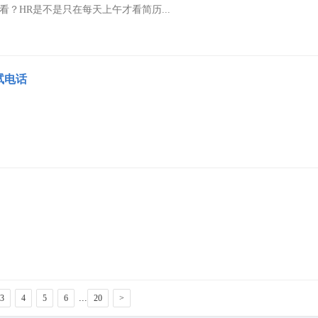
看？HR是不是只在每天上午才看简历...
试电话
...
3
4
5
6
20
>