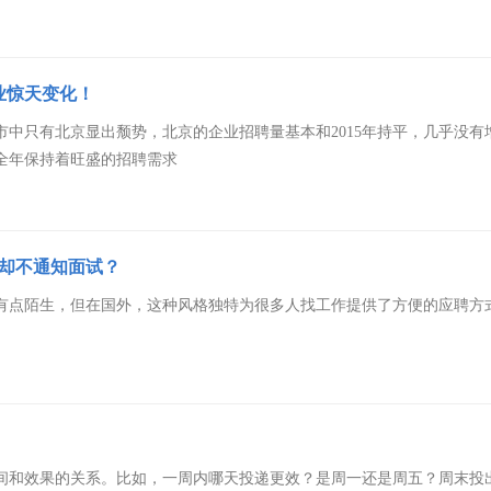
业惊天变化！
中只有北京显出颓势，北京的企业招聘量基本和2015年持平，几乎没有
全年保持着旺盛的招聘需求
历却不通知面试？
有点陌生，但在国外，这种风格独特为很多人找工作提供了方便的应聘方
间和效果的关系。比如，一周内哪天投递更效？是周一还是周五？周末投