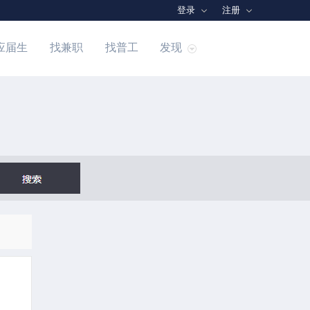
登录
注册
应届生
找兼职
找普工
发现