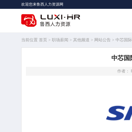
欢迎您来鲁西人力资源网
当前位置
首页
>
职场薪闻
>
其他频道
>
网站公告
> 中芯国
中芯国
作者： 时