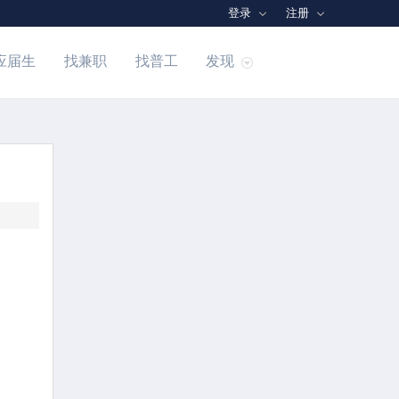
登录
注册
应届生
找兼职
找普工
发现