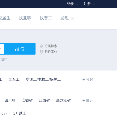
登录
注册
应届生
找兼职
找普工
发现
分类搜索
附近工作
.NET
工
叉车工
空调工/电梯工/锅炉工
收起
四川省
安徽省
江西省
黑龙江省
展开
-5万
5万以上