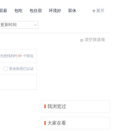
双薪
包吃
包住宿
环境好
双休
展开
班车接送
住房补贴
公费旅游
清空筛选项
为您找到约
0+
个职位
营业执照已认证
我浏览过
大家在看