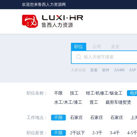
欢迎您来鲁西人力资源网
职位
公司
全文
大家在搜
安装
软件
AS400
ASP
职位名称：
不限
技工
钳工/机修工/钣金工
电
水工/木工/漆工
普工
裁剪车缝熨烫
工作地点：
不限
石家庄
石家庄
石家庄
上
河北省
陕西省
海南省
河南省
职位薪资：
不限
2千以下
2-3千
3-4千
4-5