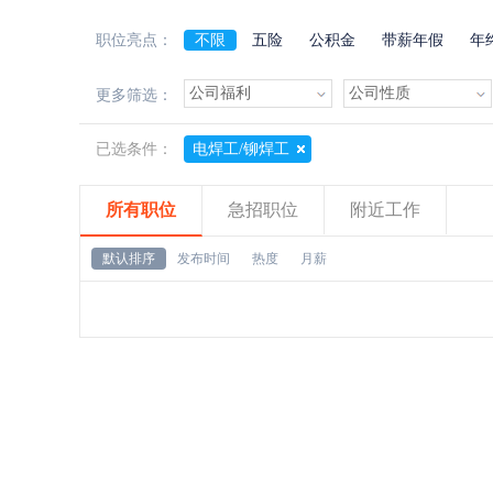
职位亮点：
不限
五险
公积金
带薪年假
年
加班费
朝九晚五
美女多
帅哥多
更多筛选：
已选条件：
电焊工/铆焊工
所有职位
急招职位
附近工作
默认排序
发布时间
热度
月薪