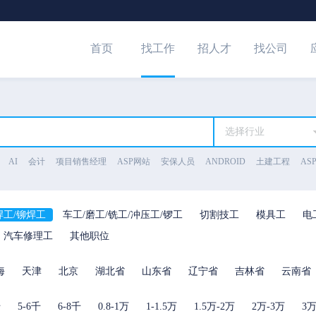
首页
找工作
招人才
找公司
选择行业
AI
会计
项目销售经理
ASP网站
安保人员
ANDROID
土建工程
ASP
焊工/铆焊工
车工/磨工/铣工/冲压工/锣工
切割技工
模具工
电
汽车修理工
其他职位
海
天津
北京
湖北省
山东省
辽宁省
吉林省
云南省
千
5-6千
6-8千
0.8-1万
1-1.5万
1.5万-2万
2万-3万
3万