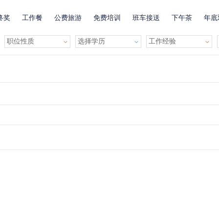
终奖
工作餐
公费旅游
免费培训
班车接送
下午茶
年底
有提成
全勤奖
有补助
晋升快
车贴
房贴
健康体检