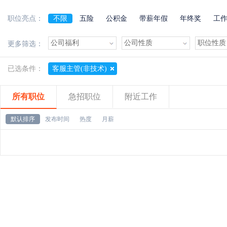
职位亮点：
不限
五险
公积金
带薪年假
年终奖
工
加班费
朝九晚五
美女多
帅哥多
有提成
更多筛选：
已选条件：
客服主管(非技术)
所有职位
急招职位
附近工作
默认排序
发布时间
热度
月薪