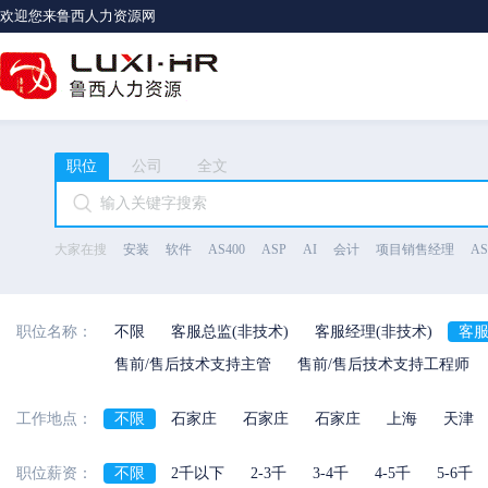
欢迎您来鲁西人力资源网
职位
公司
全文
大家在搜
安装
软件
AS400
ASP
AI
会计
项目销售经理
A
职位名称：
不限
客服总监(非技术)
客服经理(非技术)
客服
售前/售后技术支持主管
售前/售后技术支持工程师
工作地点：
不限
石家庄
石家庄
石家庄
上海
天津
河北省
陕西省
海南省
河南省
职位薪资：
不限
2千以下
2-3千
3-4千
4-5千
5-6千