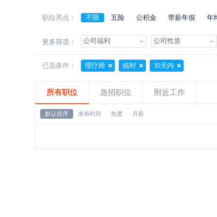
职位亮点：
不限
五险
公积金
带薪年假
年
加班费
朝九晚五
美女多
帅哥多
更多筛选：
已选条件：
理疗师
临时
30天内
所有职位
急招职位
附近工作
默认排序
发布时间
热度
月薪