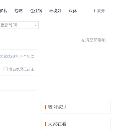
双薪
包吃
包住宿
环境好
双休
展开
班车接送
住房补贴
公费旅游
清空筛选项
为您找到约
0+
个职位
营业执照已认证
我浏览过
大家在看