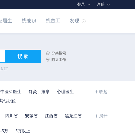
登录
注册
应届生
找兼职
找普工
发现
分类搜索
附近工作
.NET
中医科医生
针灸、推拿
心理医生
收起
其他职位
四川省
安徽省
江西省
黑龙江省
展开
-5万
5万以上