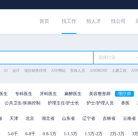
首页
找工作
招人才
找公司
选择行业
AI
会计
项目销售经理
ASP网站
安保人员
ANDROID
土建工程
ASP
医生
专科医生
牙科医生
麻醉医生
美容整形师
理疗师
公共卫生/疾病控制
护理主任/护士长
护士/护理人员
兽医
海
天津
北京
湖北省
山东省
辽宁省
吉林省
云南省
千
5-6千
6-8千
0.8-1万
1-1.5万
1.5万-2万
2万-3万
3万