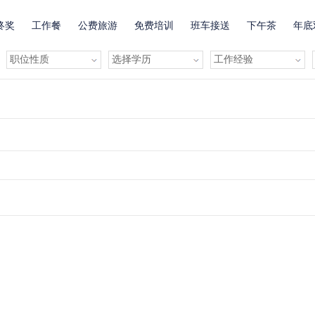
终奖
工作餐
公费旅游
免费培训
班车接送
下午茶
年底
有提成
全勤奖
有补助
晋升快
车贴
房贴
健康体检