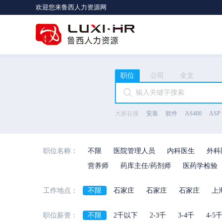
欢迎您来鲁西人力资源网
职位
公司
全文
大家在搜
安装
软件
AS400
ASP
职位名称：
不限
医院管理人员
内科医生
外科
营养师
药库主任/药剂师
医药学检验
工作地点：
不限
石家庄
石家庄
石家庄
上
河北省
陕西省
海南省
河南省
职位薪资：
不限
2千以下
2-3千
3-4千
4-5