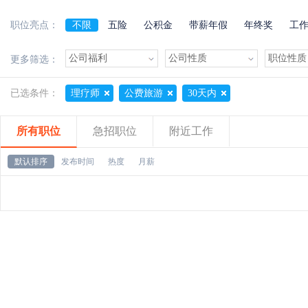
职位亮点：
不限
五险
公积金
带薪年假
年终奖
工
加班费
朝九晚五
美女多
帅哥多
有提成
更多筛选：
已选条件：
理疗师
公费旅游
30天内
所有职位
急招职位
附近工作
默认排序
发布时间
热度
月薪