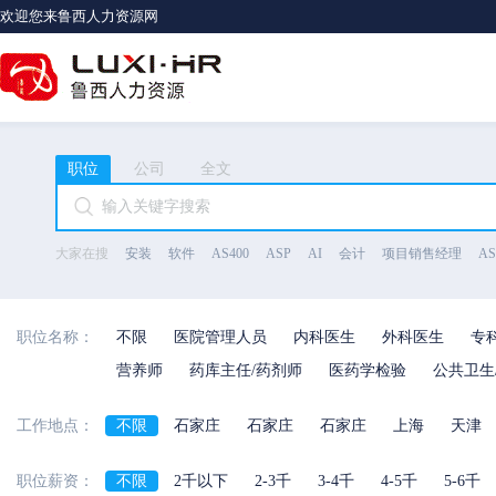
欢迎您来鲁西人力资源网
职位
公司
全文
大家在搜
安装
软件
AS400
ASP
AI
会计
项目销售经理
A
职位名称：
不限
医院管理人员
内科医生
外科医生
专
营养师
药库主任/药剂师
医药学检验
公共卫生
工作地点：
不限
石家庄
石家庄
石家庄
上海
天津
河北省
陕西省
海南省
河南省
职位薪资：
不限
2千以下
2-3千
3-4千
4-5千
5-6千