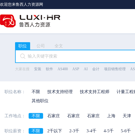
欢迎您来鲁西人力资源网
职位
公司
全文
大家在搜
安装
软件
AS400
ASP
AI
会计
项目销售经理
A
职位名称：
不限
技术支持经理
技术支持工程师
计量工程
其他职位
工作地点：
不限
石家庄
石家庄
石家庄
上海
天津
河北省
陕西省
海南省
河南省
职位薪资：
不限
2千以下
2-3千
3-4千
4-5千
5-6千