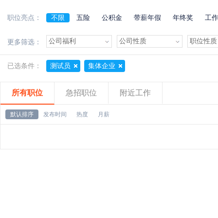
职位亮点：
不限
五险
公积金
带薪年假
年终奖
工
加班费
朝九晚五
美女多
帅哥多
有提成
更多筛选：
已选条件：
测试员
集体企业
所有职位
急招职位
附近工作
默认排序
发布时间
热度
月薪