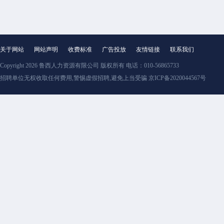
关于网站
网站声明
收费标准
广告投放
友情链接
联系我们
Copyright 2026
鲁西人力资源有限公司
版权所有 电话：010-56865733
招聘单位无权收取任何费用,警惕虚假招聘,避免上当受骗 京ICP备2020044567号