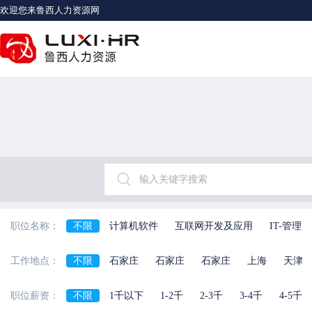
欢迎您来鲁西人力资源网
职位名称：
不限
计算机软件
互联网开发及应用
IT-管理
客服及技术支持
财务/审计/税务
证券/金融/投资
工作地点：
不限
石家庄
石家庄
石家庄
上海
天津
贸易
物流/仓储
生物/制药/医疗器械
化工
河北省
陕西省
海南省
河南省
房地产
物业管理
人力资源
高级管理
行政/
职位薪资：
不限
1千以下
1-2千
2-3千
3-4千
4-5千
百货/连锁/零售服务
交通运输服务
保安/家政/其